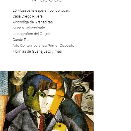
20 Museos te esperan por conocer:
Casa Diego Rivera
Alhóndiga de Granaditas
Museo Universitario
Iconográfico del Quijote
Conde Rul
Arte Contemporáneo Primer Depósito
Momias de Guanajuato y más...