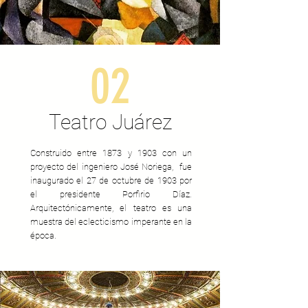
02
Teatro Juárez
Construido entre 1873 y 1903 con un
proyecto del ingeniero José Noriega, fue
inaugurado el 27 de octubre de 1903 por
el presidente Porfirio Díaz.
Arquitectónicamente, el teatro es una
muestra del eclecticismo imperante en la
época.